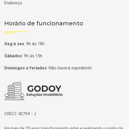
Endereço
Horário de funcionamento
Seg à sex
:
9h às 18h
Sábados
:
9h às 15h
Domingos e feriados
:
Não haverá expediente
Página inicial
CRECI: 42794 - J
Há mais de 20 anos transformando vidas e realizando o sonho da