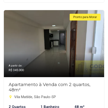
Pronto para Morar
A partir de:
R$ 345.000
Apartamento à Venda com 2 quartos,
48m²
Vila Matilde, São Paulo-SP
2 Quartos
1 Banheiro
48 m²