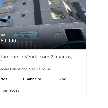
r de:
269.000
tamento à Venda com 2 quartos,
²
ácara Belenzinho, São Paulo-SP
rtos
1 Banheiro
36 m²
informações