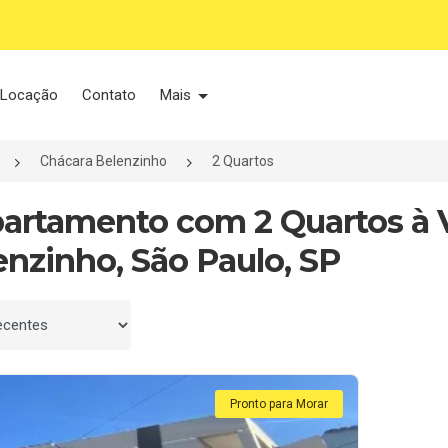
Locação
Contato
Mais
Chácara Belenzinho
2 Quartos
partamento com 2 Quartos à
enzinho, São Paulo, SP
 por
Pronto para Morar