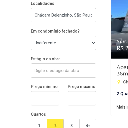
Localidades
Em condomínio fechado?
A parti
R$ 
Estágio da obra
Apar
36m
Ch
Preço mínimo
Preço máximo
2 Qua
Mais 
Quartos
1
2
3
4+