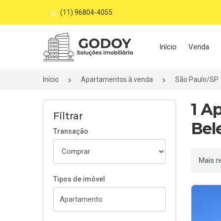
(11) 96804-4055
Página inicial
Início
Venda
Início
Apartamentos à venda
São Paulo/SP
1 A
Filtrar
Bel
Transação
Ordenar
Tipos de imóvel