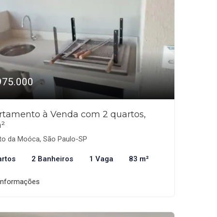
975.000
rtamento à Venda com 2 quartos,
²
to da Moóca, São Paulo-SP
artos
2 Banheiros
1 Vaga
83 m²
informações