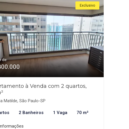
Exclusivo
r de:
800.000
rtamento à Venda com 2 quartos,
²
la Matilde, São Paulo-SP
artos
2 Banheiros
1 Vaga
70 m²
informações