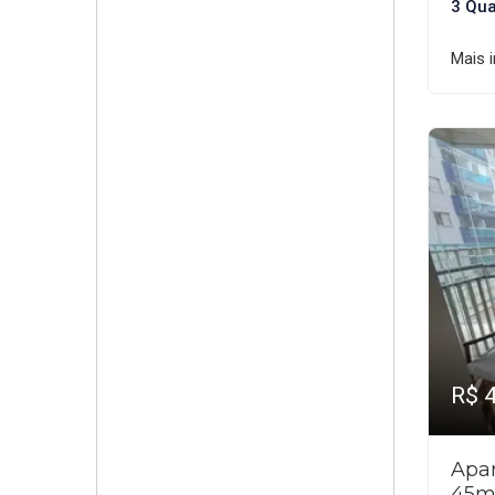
3 Qua
Mais 
R$ 
Apar
45m