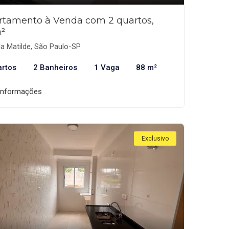
rtamento à Venda com 2 quartos,
²
la Matilde, São Paulo-SP
artos
2 Banheiros
1 Vaga
88 m²
informações
Exclusivo