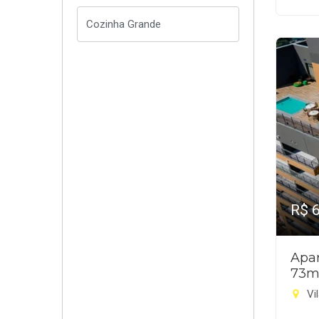
R$ 
Apar
73m
Vi