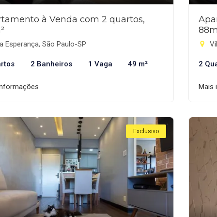
tamento à Venda com 2 quartos,
Apa
²
88m
la Esperança, São Paulo-SP
Vi
rtos
2 Banheiros
1 Vaga
49 m²
2 Qu
informações
Mais 
Exclusivo