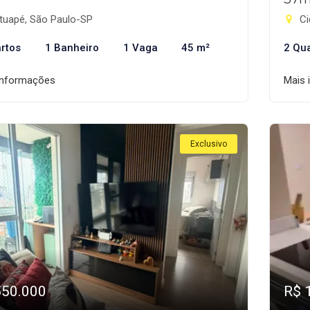
tuapé, São Paulo-SP
Ci
rtos
1 Banheiro
1 Vaga
45 m²
2 Qu
informações
Mais 
Exclusivo
550.000
R$ 