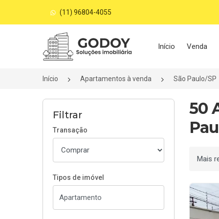
(11) 96804-4055
Página inicial
Início
Venda
Início
Apartamentos à venda
São Paulo/SP
50 
Filtrar
Pau
Transação
Ordenar
Tipos de imóvel