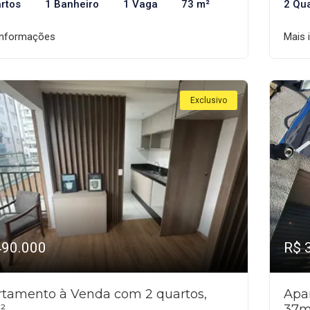
rtos
1 Banheiro
1 Vaga
73 m²
2 Qu
informações
Mais 
Exclusivo
490.000
R$ 
tamento à Venda com 2 quartos,
Apa
²
37m