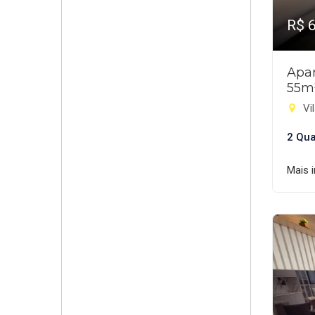
R$ 
Apar
55m
Vil
2 Qua
Mais 