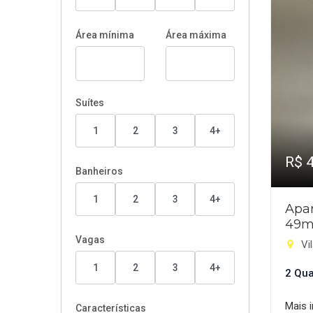
Área mínima
Área máxima
Suítes
1
2
3
4+
R$ 
Banheiros
1
2
3
4+
Apar
49m
Vagas
Vil
1
2
3
4+
2 Qua
Mais 
Características