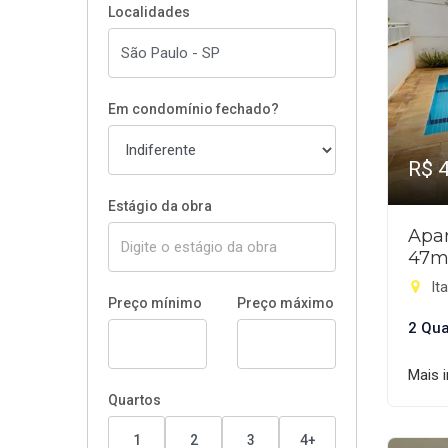
Localidades
Em condomínio fechado?
R$ 
Estágio da obra
Apar
47m
It
Preço mínimo
Preço máximo
2 Qua
Mais 
Quartos
1
2
3
4+