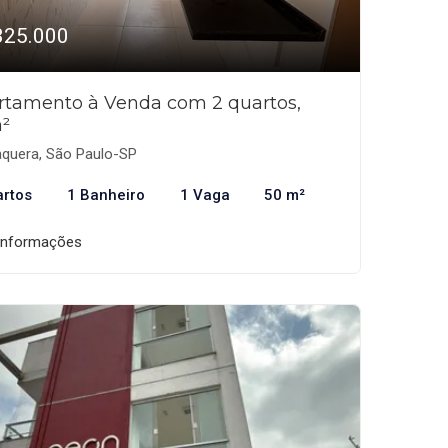
325.000
rtamento à Venda com 2 quartos,
²
aquera, São Paulo-SP
artos
1 Banheiro
1 Vaga
50 m²
informações