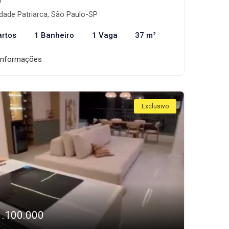
dade Patriarca, São Paulo-SP
artos
1 Banheiro
1 Vaga
37 m²
informações
Exclusivo
1.100.000