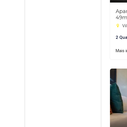
Apar
49m
Vi
2 Qua
Mais 