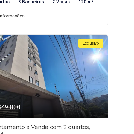
artos
3 Banheiros
2 Vagas
120 m²
informações
Exclusivo
349.000
rtamento à Venda com 2 quartos,
²