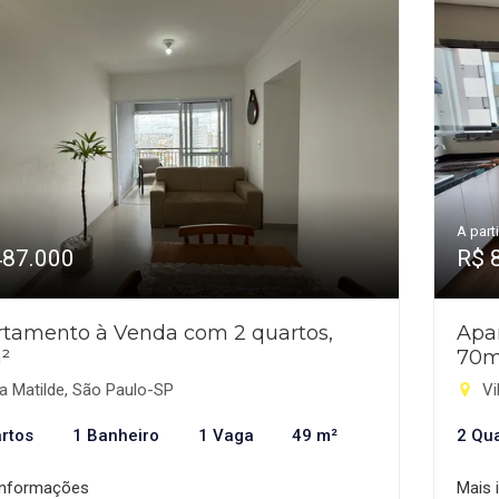
A parti
487.000
R$ 
tamento à Venda com 2 quartos,
Apa
²
70m
a Matilde, São Paulo-SP
Vi
rtos
1 Banheiro
1 Vaga
49 m²
2 Qu
informações
Mais 