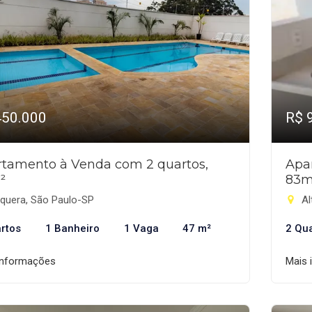
450.000
R$ 
tamento à Venda com 2 quartos,
Apa
²
83m
aquera, São Paulo-SP
Al
rtos
1 Banheiro
1 Vaga
47 m²
2 Qu
informações
Mais 