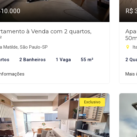
610.000
R$ 
tamento à Venda com 2 quartos,
Apa
²
50m
a Matilde, São Paulo-SP
It
rtos
2 Banheiros
1 Vaga
55 m²
2 Qu
informações
Mais 
Exclusivo