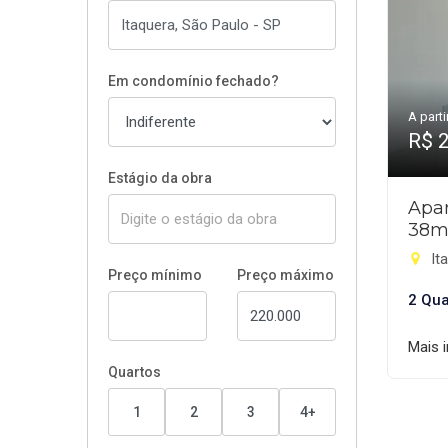
Em condomínio fechado?
A parti
R$ 
Estágio da obra
Apar
38m
It
Preço mínimo
Preço máximo
2 Qua
Mais 
Quartos
1
2
3
4+