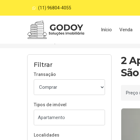
(11) 96804-4055
Página inicial
Início
Venda
Início
Apartamentos à venda
São Paulo/SP
2 A
Filtrar
São
Transação
Ordenar
Tipos de imóvel
Localidades