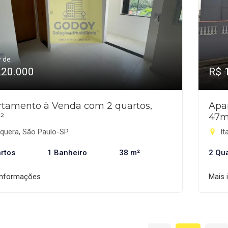
r de:
220.000
R$ 
tamento à Venda com 2 quartos,
Apa
²
47m
aquera, São Paulo-SP
It
rtos
1 Banheiro
38 m²
2 Qu
informações
Mais 