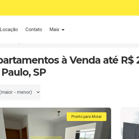
Locação
Contato
Mais
Itaquera
Até R$ 220 mil
partamentos à Venda até R$ 2
 Paulo, SP
 por
Pronto para Morar