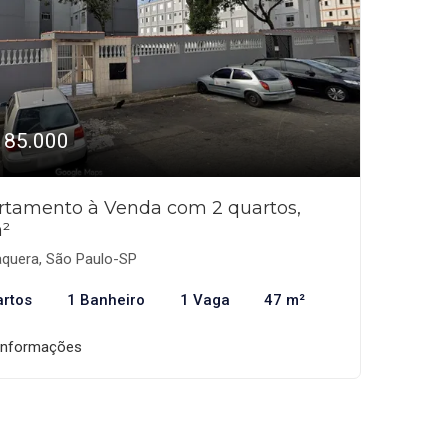
185.000
rtamento à Venda com 2 quartos,
²
aquera, São Paulo-SP
artos
1 Banheiro
1 Vaga
47 m²
informações