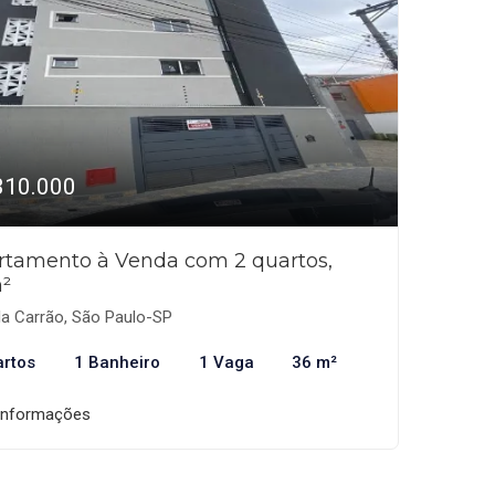
310.000
rtamento à Venda com 2 quartos,
²
la Carrão, São Paulo-SP
artos
1 Banheiro
1 Vaga
36 m²
informações