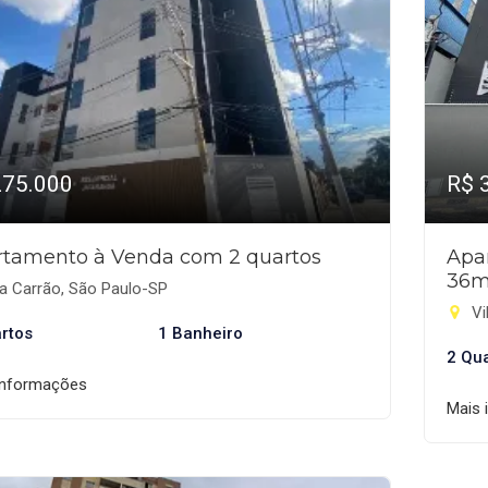
275.000
R$ 
rtamento à Venda com 2 quartos
Apa
36m
a Carrão, São Paulo-SP
Vi
rtos
1 Banheiro
2 Qu
informações
Mais 