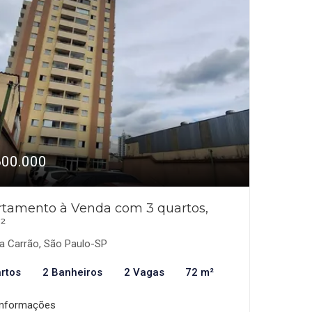
600.000
tamento à Venda com 3 quartos,
²
a Carrão, São Paulo-SP
rtos
2 Banheiros
2 Vagas
72 m²
informações