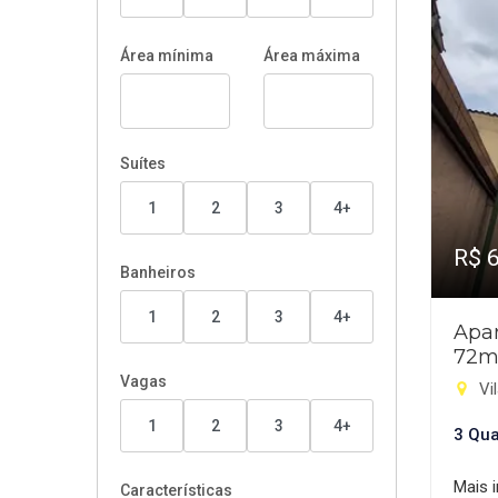
Área mínima
Área máxima
Suítes
1
2
3
4+
R$ 
Banheiros
1
2
3
4+
Apar
72m
Vagas
Vil
1
2
3
4+
3 Qua
Mais 
Características