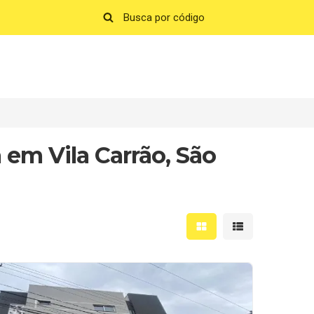
em Vila Carrão, São
Mostrar resultados em 
Mostrar resultad