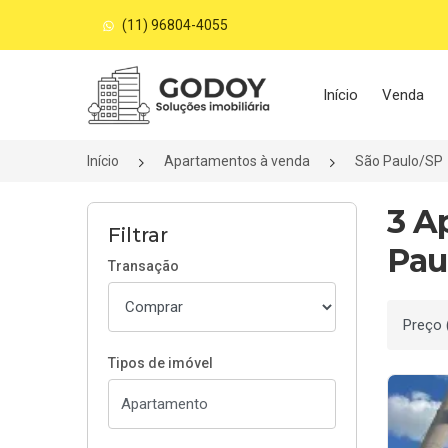
(11) 96804-4055
Página inicial
Início
Venda
Início
Apartamentos à venda
São Paulo/SP
3 A
Filtrar
Pau
Transação
Ordenar
Tipos de imóvel