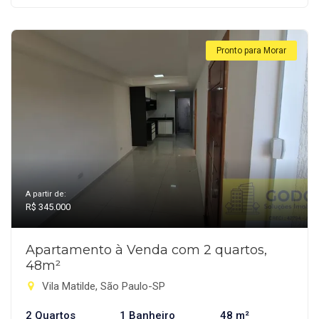
Pronto para Morar
A partir de:
R$ 345.000
Apartamento à Venda com 2 quartos,
48m²
Vila Matilde, São Paulo-SP
2 Quartos
1 Banheiro
48 m²