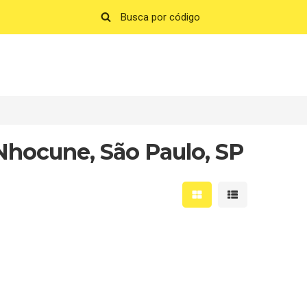
Nhocune, São Paulo, SP
Mostrar resultados em 
Mostrar resultad