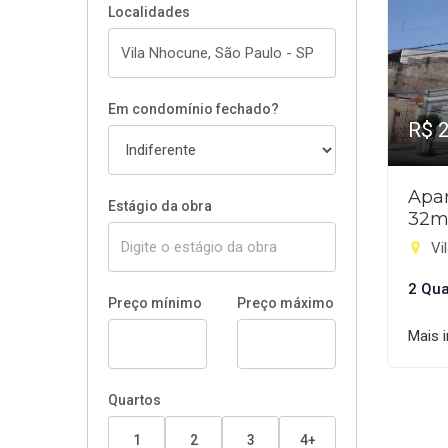
Localidades
Em condomínio fechado?
R$ 
Apar
Estágio da obra
32m
Vi
2 Qua
Preço mínimo
Preço máximo
Mais 
Quartos
1
2
3
4+