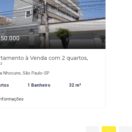
250.000
tamento à Venda com 2 quartos,
²
la Nhocune, São Paulo-SP
rtos
1 Banheiro
32 m²
informações