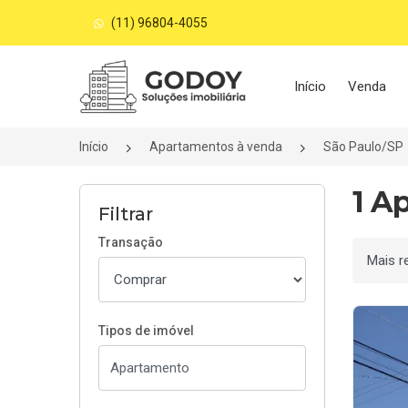
(11) 96804-4055
Página inicial
Início
Venda
Início
Apartamentos à venda
São Paulo/SP
1 A
Filtrar
Transação
Ordenar
Tipos de imóvel