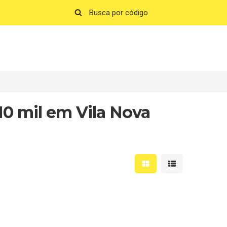
310 mil em Vila Nova
Mostrar resultados em 
Mostrar resultad