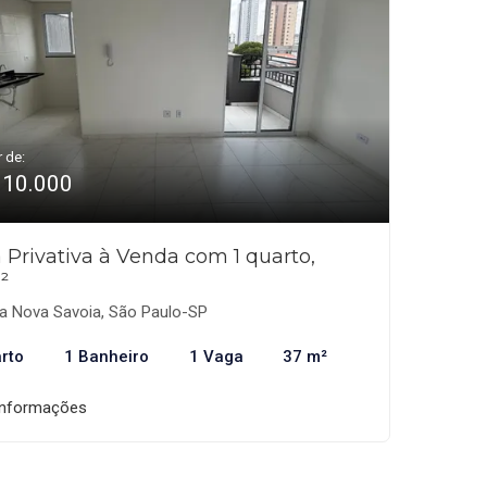
r de:
310.000
 Privativa à Venda com 1 quarto,
²
la Nova Savoia, São Paulo-SP
rto
1 Banheiro
1 Vaga
37 m²
informações