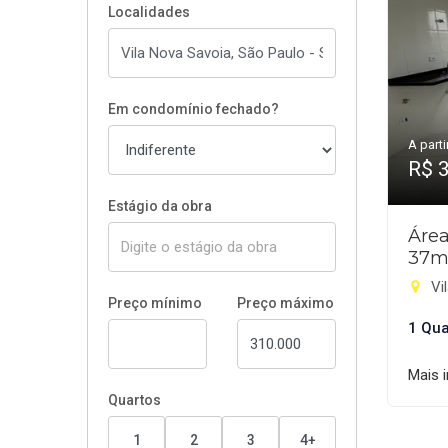
Localidades
Em condomínio fechado?
A parti
R$ 
Estágio da obra
Área
37m
Vi
Preço mínimo
Preço máximo
1 Qua
Mais 
Quartos
1
2
3
4+