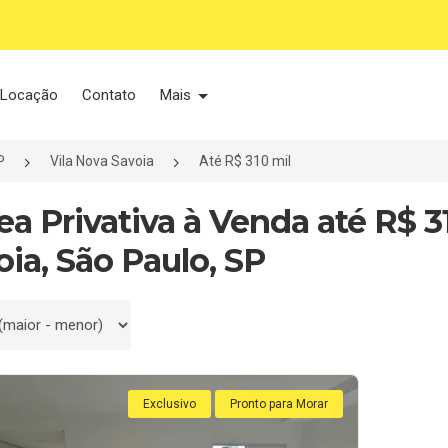
Locação
Contato
Mais
P
Vila Nova Savoia
Até R$ 310 mil
rea Privativa à Venda até R$ 
oia, São Paulo, SP
 por
Exclusivo
Pronto para Morar