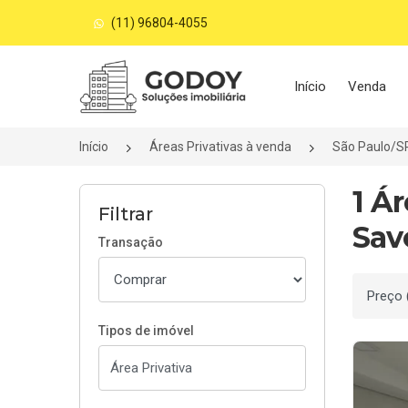
(11) 96804-4055
Página inicial
Início
Venda
Início
Áreas Privativas à venda
São Paulo/S
1 Á
Filtrar
Sav
Transação
Ordenar
Tipos de imóvel