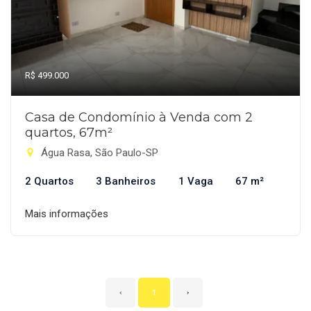
R$ 499.000
Casa de Condomínio à Venda com 2
quartos, 67m²
Água Rasa, São Paulo-SP
2 Quartos
3 Banheiros
1 Vaga
67 m²
Mais informações
‹
1
›