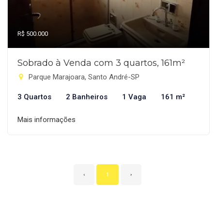
R$ 500.000
Sobrado à Venda com 3 quartos, 161m²
Parque Marajoara, Santo André-SP
3 Quartos
2 Banheiros
1 Vaga
161 m²
Mais informações
‹
1
›