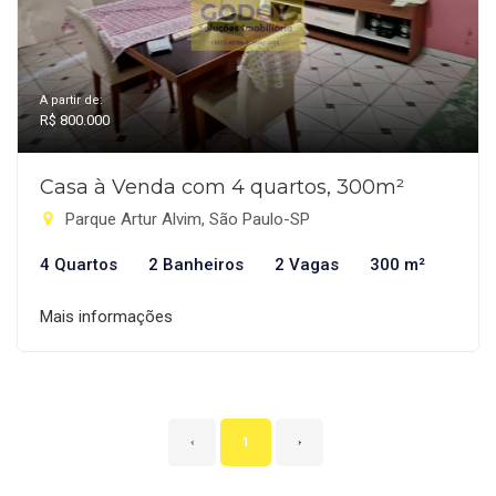
A partir de:
R$ 800.000
Casa à Venda com 4 quartos, 300m²
Parque Artur Alvim, São Paulo-SP
4 Quartos
2 Banheiros
2 Vagas
300 m²
Mais informações
‹
1
›