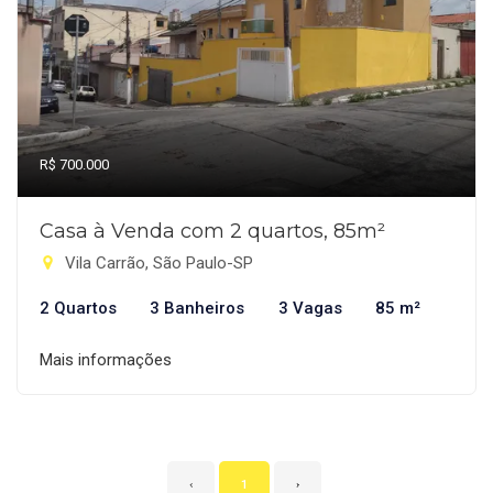
R$ 700.000
Casa à Venda com 2 quartos, 85m²
Vila Carrão, São Paulo-SP
2 Quartos
3 Banheiros
3 Vagas
85 m²
Mais informações
‹
1
›