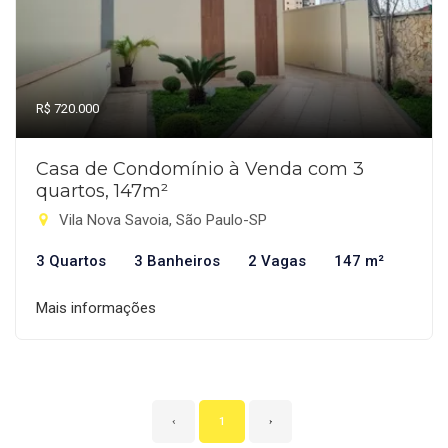
R$ 720.000
Casa de Condomínio à Venda com 3
quartos, 147m²
Vila Nova Savoia, São Paulo-SP
3 Quartos
3 Banheiros
2 Vagas
147 m²
Mais informações
‹
1
›