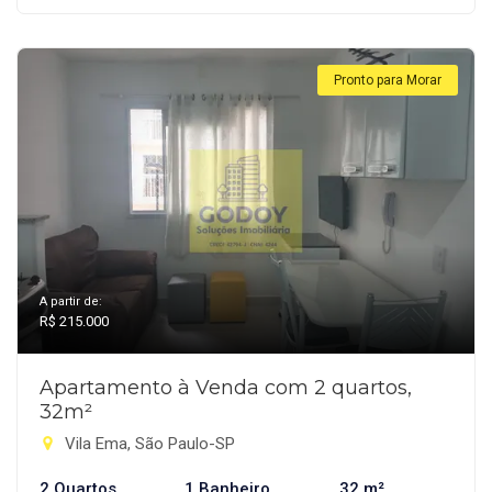
Pronto para Morar
A partir de:
R$ 215.000
Apartamento à Venda com 2 quartos,
32m²
Vila Ema, São Paulo-SP
2 Quartos
1 Banheiro
32 m²