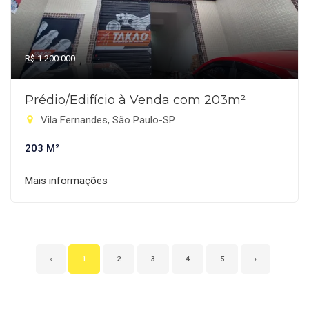
R$ 1.200.000
Prédio/Edifício à Venda com 203m²
Vila Fernandes, São Paulo-SP
203 M²
Mais informações
‹
1
2
3
4
5
›