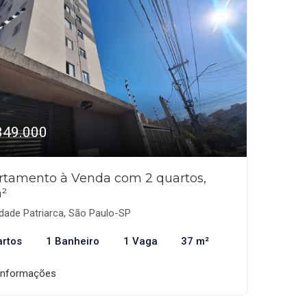
349.000
rtamento à Venda com 2 quartos,
²
dade Patriarca, São Paulo-SP
artos
1 Banheiro
1 Vaga
37 m²
informações