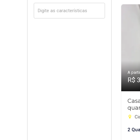
A parti
R$ 
Cas
quar
Ci
2 Qua