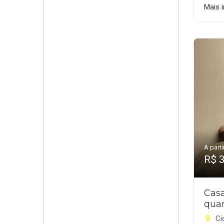
Mais 
A parti
R$ 
Cas
quar
Ci