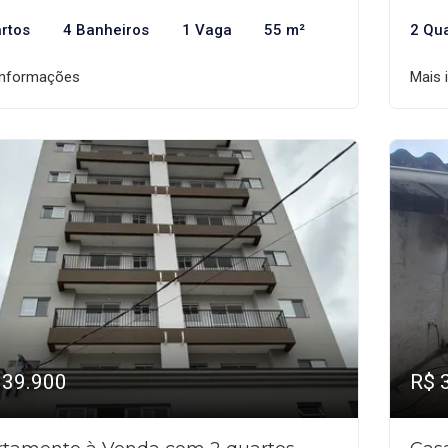
rtos
4 Banheiros
1 Vaga
55 m²
2 Qu
informações
Mais 
339.900
R$ 