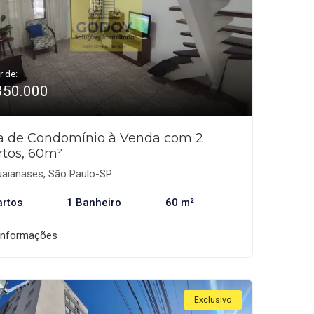
r de:
350.000
a de Condomínio à Venda com 2
rtos, 60m²
aianases, São Paulo-SP
artos
1 Banheiro
60 m²
informações
Exclusivo