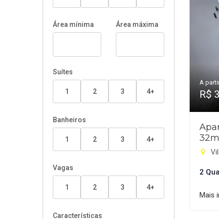
Área mínima
Área máxima
Suítes
A parti
1
2
3
4+
R$ 
Banheiros
Apar
32m
1
2
3
4+
Vil
Vagas
2 Qua
1
2
3
4+
Mais 
Características