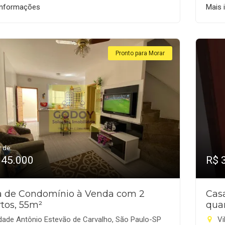
informações
Mais 
Pronto para Morar
r de:
345.000
R$ 
a de Condomínio à Venda com 2
Cas
tos, 55m²
qua
dade Antônio Estevão de Carvalho, São Paulo-SP
Vi