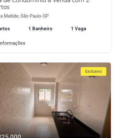
a de Condomínio à Venda com 2
rtos
la Matilde, São Paulo-SP
artos
1 Banheiro
1 Vaga
informações
Exclusivo
325.000