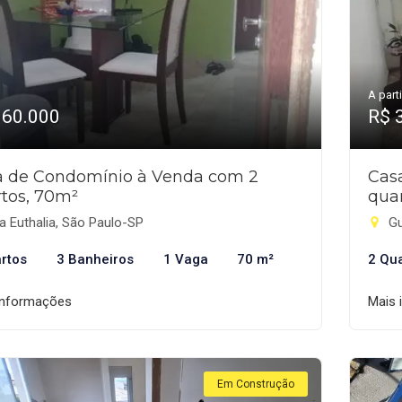
A parti
360.000
R$ 
a de Condomínio à Venda com 2
Cas
tos, 70m²
qua
a Euthalia, São Paulo-SP
Gu
rtos
3 Banheiros
1 Vaga
70 m²
2 Qu
informações
Mais 
Em Construção