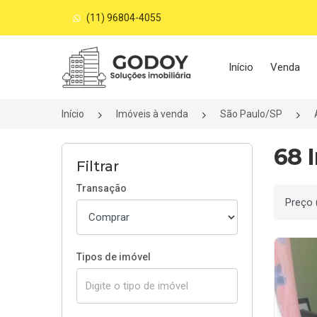
(11) 96804-4055
Página inicial
Início
Venda
Início
Imóveis à venda
São Paulo/SP
68 
Filtrar
Transação
Ordenar
Tipos de imóvel