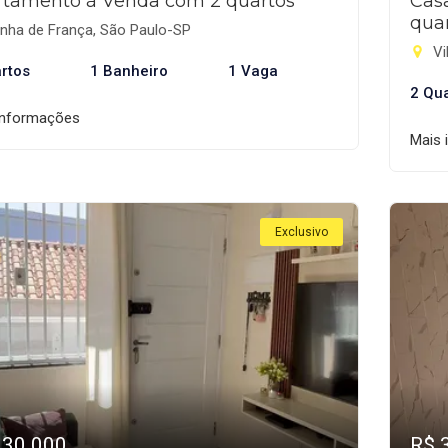
rtamento à Venda com 2 quartos
Cas
qua
nha de França, São Paulo-SP
Vi
rtos
1 Banheiro
1 Vaga
2 Qu
informações
Mais 
Exclusivo
330.000
R$ 