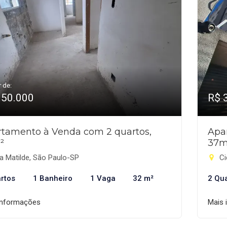
r de:
350.000
R$ 
tamento à Venda com 2 quartos,
Apa
²
37m
a Matilde, São Paulo-SP
Ci
rtos
1 Banheiro
1 Vaga
32 m²
2 Qu
informações
Mais 