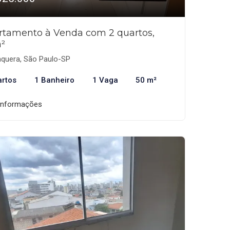
rtamento à Venda com 2 quartos,
²
aquera, São Paulo-SP
artos
1 Banheiro
1 Vaga
50 m²
informações