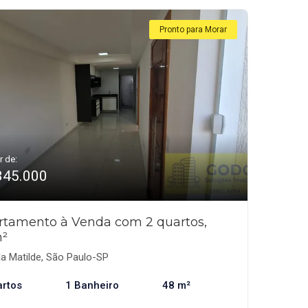
Pronto para Morar
r de:
345.000
rtamento à Venda com 2 quartos,
²
la Matilde, São Paulo-SP
artos
1 Banheiro
48 m²