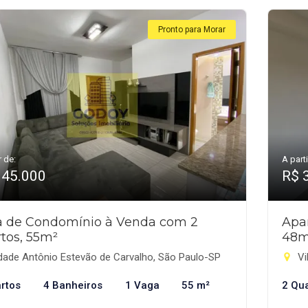
Pronto para Morar
r de:
A parti
345.000
R$ 
a de Condomínio à Venda com 2
Apa
tos, 55m²
48m
dade Antônio Estevão de Carvalho, São Paulo-SP
Vi
rtos
4 Banheiros
1 Vaga
55 m²
2 Qu