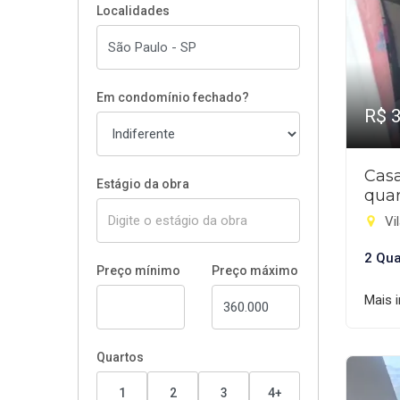
Localidades
Em condomínio fechado?
R$ 
Cas
Estágio da obra
quar
Vil
2 Qua
Preço mínimo
Preço máximo
Mais 
Quartos
1
2
3
4+