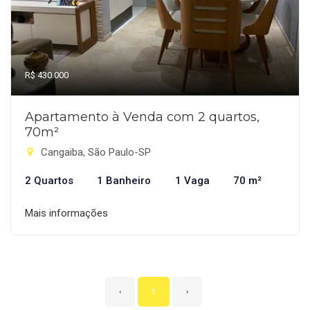
R$ 430.000
Apartamento à Venda com 2 quartos,
70m²
Cangaiba, São Paulo-SP
2 Quartos
1 Banheiro
1 Vaga
70 m²
Mais informações
‹
1
›