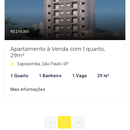
R$ 214.000
Apartamento à Venda com 1 quarto,
29m²
Sapopemba, São Paulo-SP
1 Quarto
1 Banheiro
1 Vaga
29 m²
Mais informações
‹
1
›