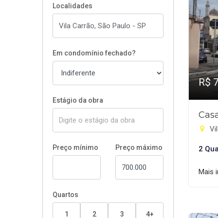
Localidades
Em condomínio fechado?
R$ 
Estágio da obra
Casa
Vil
Preço mínimo
Preço máximo
2 Qua
Mais 
Quartos
1
2
3
4+