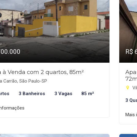
700.000
R$ 
 à Venda com 2 quartos, 85m²
Apa
72m
a Carrão, São Paulo-SP
Vi
rtos
3 Banheiros
3 Vagas
85 m²
3 Qu
informações
Mais 