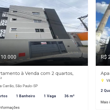
310.000
R$ 
tamento à Venda com 2 quartos,
Apa
²
Vi
a Carrão, São Paulo-SP
2 Qu
rtos
1 Banheiro
1 Vaga
36 m²
Mais 
informações