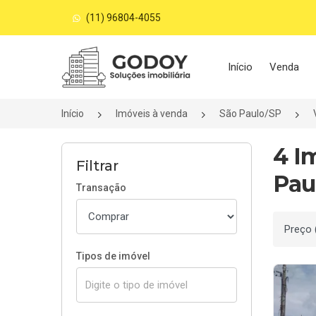
(11) 96804-4055
Página inicial
Início
Venda
Início
Imóveis à venda
São Paulo/SP
4 I
Filtrar
Pau
Transação
Ordenar
Tipos de imóvel