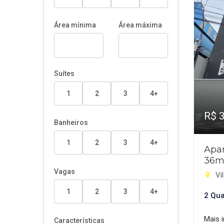
Área mínima
Área máxima
Suítes
1
2
3
4+
R$ 
Banheiros
1
2
3
4+
Apar
36m
Vagas
Vil
1
2
3
4+
2 Qua
Mais 
Características