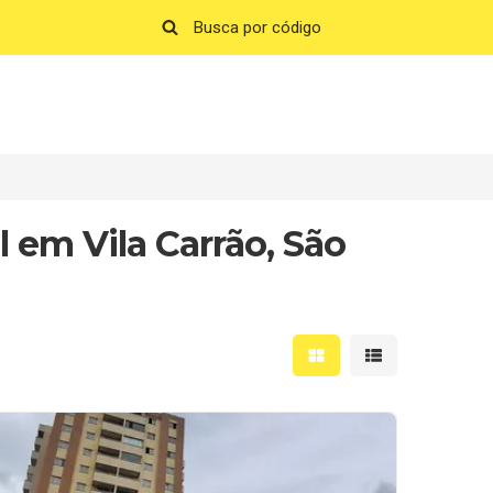
 em Vila Carrão, São
Mostrar resultados em 
Mostrar resultad