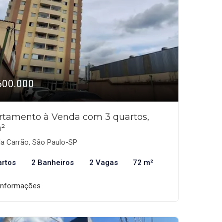
600.000
rtamento à Venda com 3 quartos,
²
la Carrão, São Paulo-SP
artos
2 Banheiros
2 Vagas
72 m²
informações