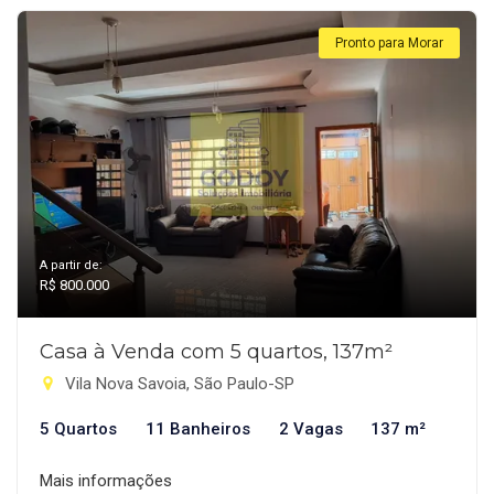
Pronto para Morar
A partir de:
R$ 800.000
Casa à Venda com 5 quartos, 137m²
Vila Nova Savoia, São Paulo-SP
5 Quartos
11 Banheiros
2 Vagas
137 m²
Mais informações