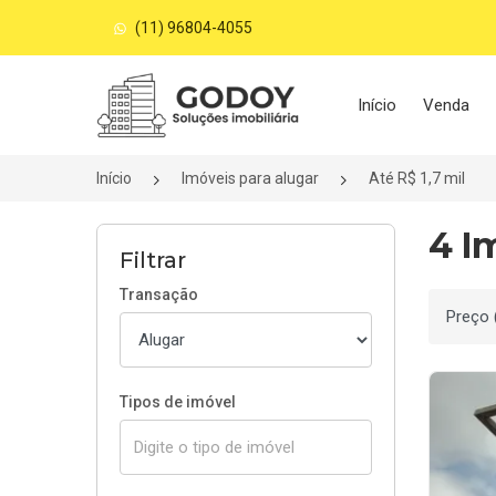
(11) 96804-4055
Página inicial
Início
Venda
Início
Imóveis para alugar
Até R$ 1,7 mil
4 Im
Filtrar
Transação
Ordenar
Tipos de imóvel