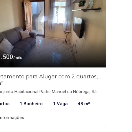
1.500
/mês
rtamento para Alugar com 2 quartos,
²
junto Habitacional Padre Manoel da Nóbrega, São Paulo-SP
artos
1 Banheiro
1 Vaga
48 m²
informações