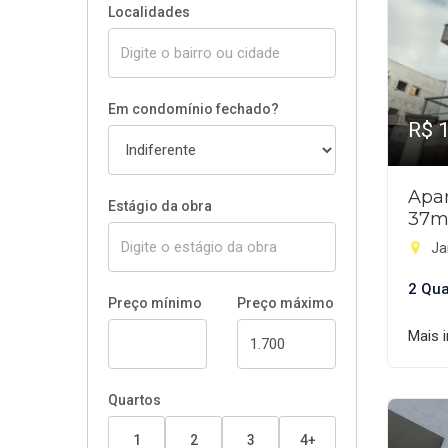
Localidades
Em condomínio fechado?
R$ 
Apar
Estágio da obra
37m
Ja
2 Qua
Preço mínimo
Preço máximo
Mais 
Quartos
1
2
3
4+