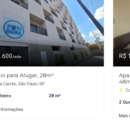
1.600
R$ 
/mês
io para Alugar, 28m²
Apa
48m
a Carrão, São Paulo-SP
Con
heiro
28 m²
2 Qu
informações
Mais 