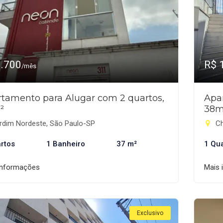
1.700
R$ 
/mês
tamento para Alugar com 2 quartos,
Apa
²
38m
rdim Nordeste, São Paulo-SP
Ch
rtos
1 Banheiro
37 m²
1 Qu
informações
Mais 
Exclusivo