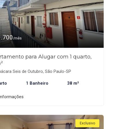
1.700
/mês
rtamento para Alugar com 1 quarto,
²
ácara Seis de Outubro, São Paulo-SP
arto
1 Banheiro
38 m²
informações
Exclusivo