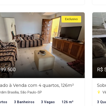
Exclusivo
599.500
R$ 
ado à Venda com 4 quartos, 126m²
Sob
dim Brasília, São Paulo-SP
Vi
rtos
3 Banheiros
3 Vagas
126 m²
3 Qu