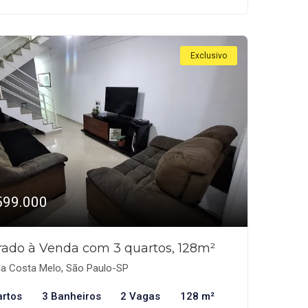
Exclusivo
599.000
rado à Venda com 3 quartos, 128m²
la Costa Melo, São Paulo-SP
artos
3 Banheiros
2 Vagas
128 m²