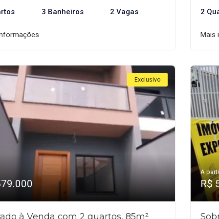
rtos
3 Banheiros
2 Vagas
2 Qu
informações
Mais 
Exclusivo
A parti
579.000
R$ 
ado à Venda com 2 quartos, 85m²
Sob