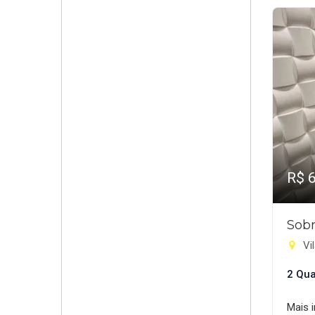
R$ 
Sobr
Vi
2 Qua
Mais 