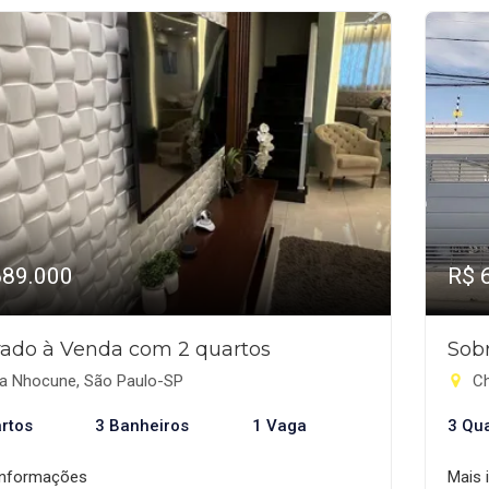
689.000
R$ 
ado à Venda com 2 quartos
Sob
la Nhocune, São Paulo-SP
Ch
rtos
3 Banheiros
1 Vaga
3 Qu
informações
Mais 