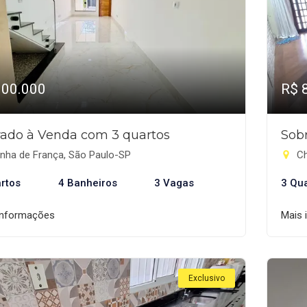
900.000
R$ 
ado à Venda com 3 quartos
Sob
nha de França, São Paulo-SP
Ch
rtos
4 Banheiros
3 Vagas
3 Qu
informações
Mais 
Exclusivo