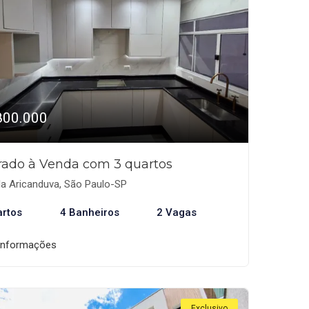
800.000
rado à Venda com 3 quartos
la Aricanduva, São Paulo-SP
artos
4 Banheiros
2 Vagas
informações
Exclusivo