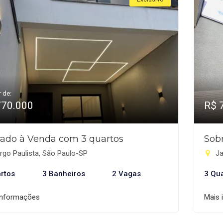
r de:
770.000
R$ 
ado à Venda com 3 quartos
Sob
rgo Paulista, São Paulo-SP
Ja
rtos
3 Banheiros
2 Vagas
3 Qu
informações
Mais 