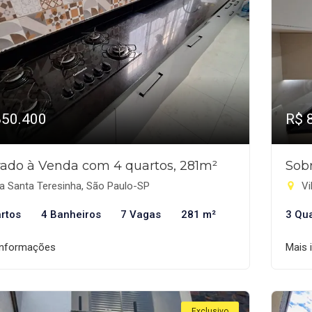
850.400
R$ 
ado à Venda com 4 quartos, 281m²
Sob
a Santa Teresinha, São Paulo-SP
Vi
rtos
4 Banheiros
7 Vagas
281 m²
3 Qu
informações
Mais 
Exclusivo