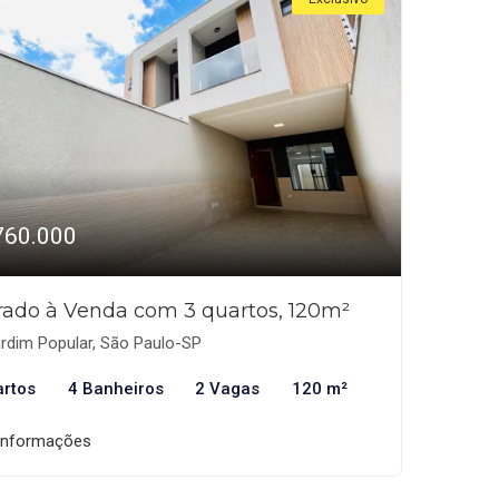
760.000
rado à Venda com 3 quartos, 120m²
rdim Popular, São Paulo-SP
artos
4 Banheiros
2 Vagas
120 m²
informações