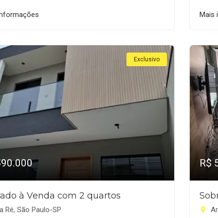
informações
Mais 
Exclusivo
590.000
R$ 
ado à Venda com 2 quartos
Sob
a Ré, São Paulo-SP
Ar