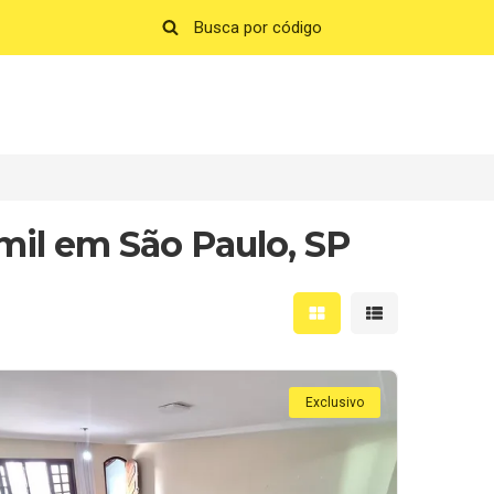
mil em São Paulo, SP
Mostrar resultados em 
Mostrar resultad
Exclusivo