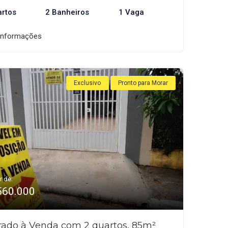
artos
2 Banheiros
1 Vaga
informações
Exclusivo
Pronto para Morar
r de:
560.000
rado à Venda com 2 quartos, 85m²