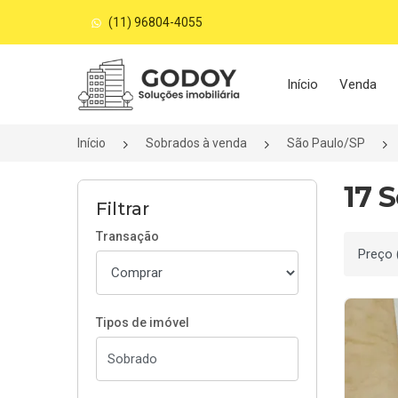
(11) 96804-4055
Página inicial
Início
Venda
Início
Sobrados à venda
São Paulo/SP
17 
Filtrar
Transação
Ordenar
Tipos de imóvel