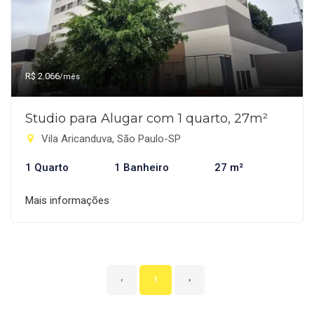
R$ 2.066
/mês
Studio para Alugar com 1 quarto, 27m²
Vila Aricanduva, São Paulo-SP
1 Quarto
1 Banheiro
27 m²
Mais informações
‹
1
›